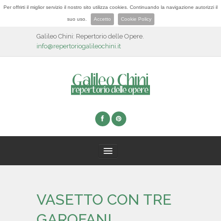
Per offrirti il miglior servizio il nostro sito utilizza cookies. Continuando la navigazione autorizzi il
suo uso.
Accetto
Cookie Policy
Galileo Chini: Repertorio delle Opere.
info@repertoriogalileochini.it
HOME
VASETTO CON TRE
BIOGRAFIA
GAROFANI