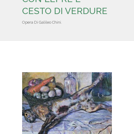
IL REPERTORIO
CESTO DI VERDURE
COLLABORATORI
Opera Di Galileo Chini.
PARTNER
NEWS & EVENTI
CONTATTI