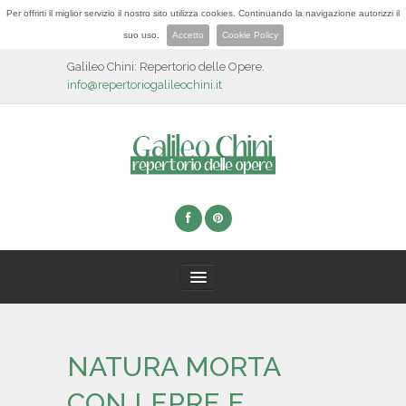
Per offrirti il miglior servizio il nostro sito utilizza cookies. Continuando la navigazione autorizzi il
suo uso.
Accetto
Cookie Policy
Galileo Chini: Repertorio delle Opere.
info@repertoriogalileochini.it
HOME
NATURA MORTA
BIOGRAFIA
CON LEPRE E