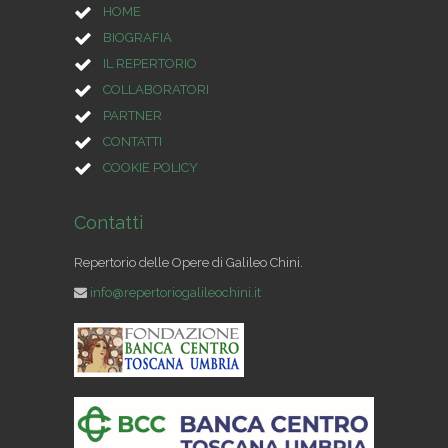
HOME
BIOGRAFIA
IL REPERTORIO
COLLABORATORI
PARTNER
CONTATTI
COOKIE POLICY
Contatti
Repertorio delle Opere di Galileo Chini.
info@repertoriogalileochini.it