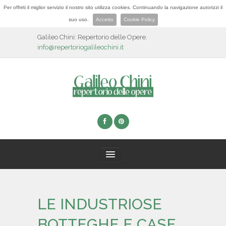
Per offrirti il miglior servizio il nostro sito utilizza cookies. Continuando la navigazione autorizzi il
suo uso.
Accetto
Cookie Policy
Galileo Chini: Repertorio delle Opere.
info@repertoriogalileochini.it
HOME
LE INDUSTRIOSE
BIOGRAFIA
BOTTEGHE E CASE