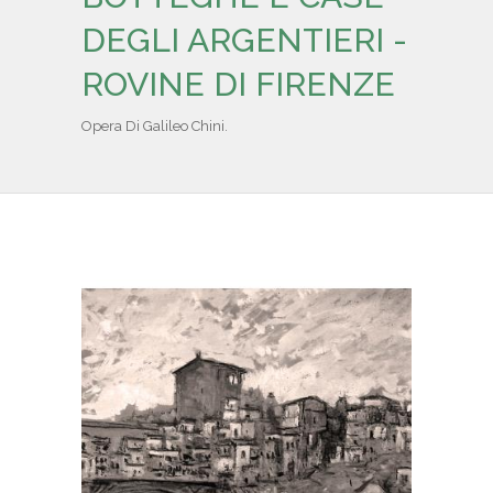
IL REPERTORIO
DEGLI ARGENTIERI -
ROVINE DI FIRENZE
COLLABORATORI
Opera Di Galileo Chini.
PARTNER
NEWS & EVENTI
CONTATTI