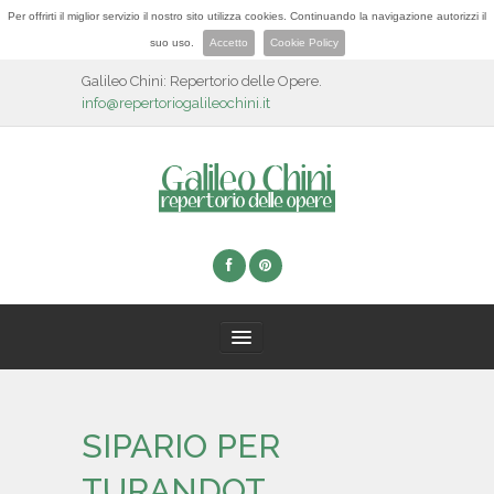
Per offrirti il miglior servizio il nostro sito utilizza cookies. Continuando la navigazione autorizzi il
suo uso.
Accetto
Cookie Policy
Galileo Chini: Repertorio delle Opere.
info@repertoriogalileochini.it
HOME
SIPARIO PER
BIOGRAFIA
TURANDOT