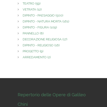
TEATRO
(59)
VETRATA
(12)
DIPINTO - PAESAGGIO
(500)
DIPINTO - NATURA MORTA
(161)
DIPINTO - FIGURA
(109)
PANNELLO
(8)
DECORAZIONE RELIGIOSA
(17)
DIPINTO - RELIGIOSO
(16)
PROGETTO
(9)
ARREDAMENTO
(2)
Repertorio delle Opere di Galileo
Chini