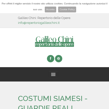
Per offrirti il miglior servizio il nostro sito utilizza cookies. Continuando la navigazione autorizzi il
suo uso.
Accetto
Cookie Policy
Galileo Chini: Repertorio delle Opere.
info@repertoriogalileochini.it
HOME
COSTUMI SIAMESI -
BIOGRAFIA
GUARDIE REALI