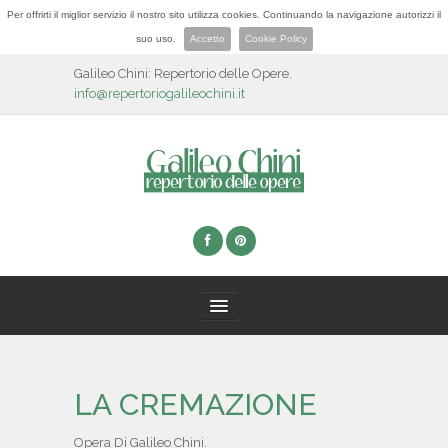
Per offrirti il miglior servizio il nostro sito utilizza cookies. Continuando la navigazione autorizzi il
suo uso.
Accetto
Cookie Policy
Galileo Chini: Repertorio delle Opere.
info@repertoriogalileochini.it
HOME
LA CREMAZIONE
BIOGRAFIA
Opera Di Galileo Chini.