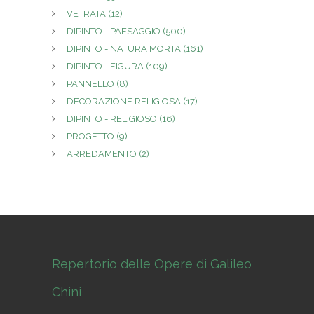
VETRATA
(12)
DIPINTO - PAESAGGIO
(500)
DIPINTO - NATURA MORTA
(161)
DIPINTO - FIGURA
(109)
PANNELLO
(8)
DECORAZIONE RELIGIOSA
(17)
DIPINTO - RELIGIOSO
(16)
PROGETTO
(9)
ARREDAMENTO
(2)
Repertorio delle Opere di Galileo
Chini