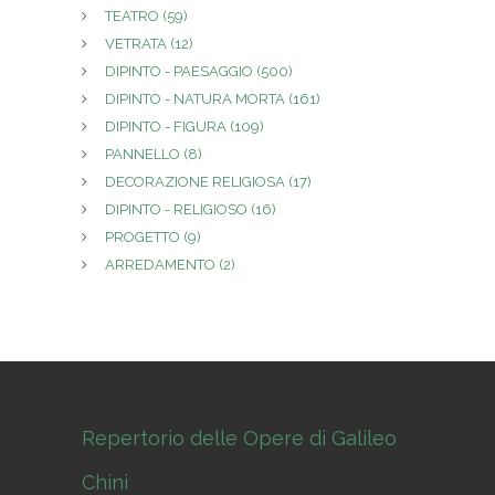
TEATRO
(59)
VETRATA
(12)
DIPINTO - PAESAGGIO
(500)
DIPINTO - NATURA MORTA
(161)
DIPINTO - FIGURA
(109)
PANNELLO
(8)
DECORAZIONE RELIGIOSA
(17)
DIPINTO - RELIGIOSO
(16)
PROGETTO
(9)
ARREDAMENTO
(2)
Repertorio delle Opere di Galileo
Chini