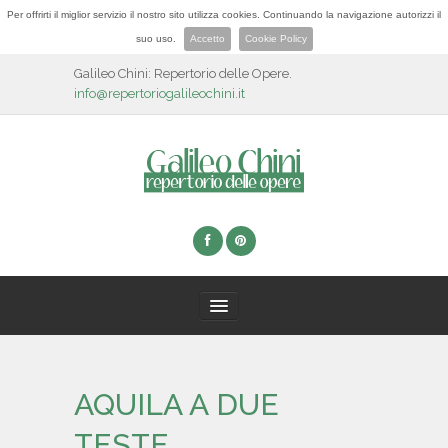
Per offrirti il miglior servizio il nostro sito utilizza cookies. Continuando la navigazione autorizzi il
suo uso.
Accetto
Cookie Policy
Galileo Chini: Repertorio delle Opere.
info@repertoriogalileochini.it
HOME
AQUILA A DUE
BIOGRAFIA
TESTE