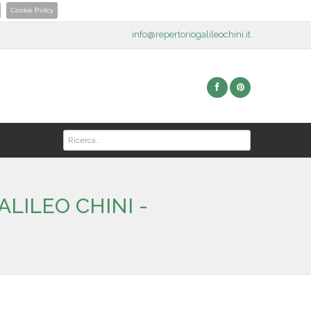
Cookie Policy
info@repertoriogalileochini.it
LILEO CHINI -