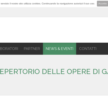
lior servizio il nostro sito utilizza cookies. Continuando la navigazione autorizzi il suo uso.
Accetto
BORATORI
PARTNER
NEWS & EVENTI
CONTATTI
EPERTORIO DELLE OPERE DI GA