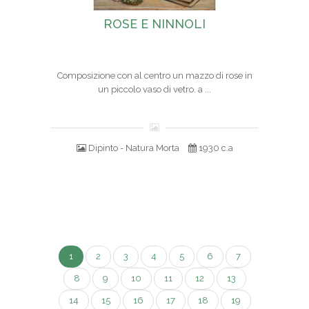
ROSE E NINNOLI
Composizione con al centro un mazzo di rose in
un piccolo vaso di vetro. a ...
Dipinto - Natura Morta
1930 c.a
1
2
3
4
5
6
7
8
9
10
11
12
13
14
15
16
17
18
19