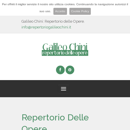
Per offrirti il miglior servizio il nostro sito utilizza cookies. Continuando la navigazione autorizzi il
suo uso.
Accetto
Cookie Policy
Galileo Chini: Repertorio delle Opere.
info@repertoriogalileochini.it
HOME
Repertorio Delle
BIOGRAFIA
Opere