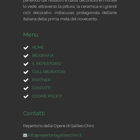
partendo dal restauro e dalla decorazione murale
lo vede, attraverso la pittura, la ceramica e i grandi
cicli decorativi, indiscusso protagonista dell’arte
italiana della prima metà del novecento.
Menu
HOME
BIOGRAFIA
IL REPERTORIO
COLLABORATORI
PARTNER
CONTATTI
COOKIE POLICY
Contatti
Repertorio delle Opere di Galileo Chini.
info@repertoriogalileochini.it