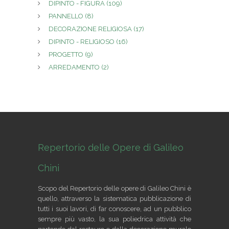
DIPINTO - FIGURA
(109)
PANNELLO
(8)
DECORAZIONE RELIGIOSA
(17)
DIPINTO - RELIGIOSO
(16)
PROGETTO
(9)
ARREDAMENTO
(2)
Repertorio delle Opere di Galileo
Chini
Scopo del Repertorio delle opere di Galileo Chini è
quello, attraverso la sistematica pubblicazione di
tutti i suoi lavori, di far conoscere, ad un pubblico
sempre più vasto, la sua poliedrica attività che