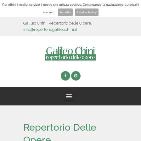
Per offrirti il miglior servizio il nostro sito utilizza cookies. Continuando la navigazione autorizzi il
suo uso.
Accetto
Cookie Policy
Galileo Chini: Repertorio delle Opere.
info@repertoriogalileochini.it
HOME
Repertorio Delle
BIOGRAFIA
Opere