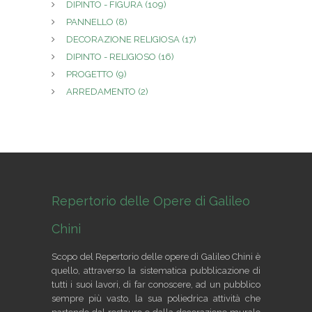
DIPINTO - FIGURA
(109)
PANNELLO
(8)
DECORAZIONE RELIGIOSA
(17)
DIPINTO - RELIGIOSO
(16)
PROGETTO
(9)
ARREDAMENTO
(2)
Repertorio delle Opere di Galileo
Chini
Scopo del Repertorio delle opere di Galileo Chini è
quello, attraverso la sistematica pubblicazione di
tutti i suoi lavori, di far conoscere, ad un pubblico
sempre più vasto, la sua poliedrica attività che