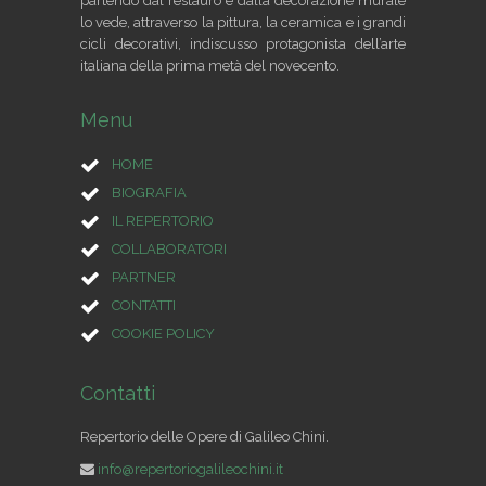
partendo dal restauro e dalla decorazione murale
lo vede, attraverso la pittura, la ceramica e i grandi
cicli decorativi, indiscusso protagonista dell’arte
italiana della prima metà del novecento.
Menu
HOME
BIOGRAFIA
IL REPERTORIO
COLLABORATORI
PARTNER
CONTATTI
COOKIE POLICY
Contatti
Repertorio delle Opere di Galileo Chini.
info@repertoriogalileochini.it