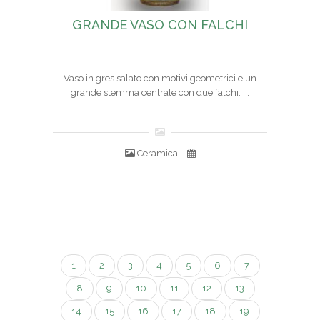
GRANDE VASO CON FALCHI
Vaso in gres salato con motivi geometrici e un
grande stemma centrale con due falchi. ...
Ceramica
1
2
3
4
5
6
7
8
9
10
11
12
13
14
15
16
17
18
19