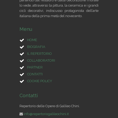
partendo dal restauro e dalla decorazione murale
lo vede, attraverso la pittura, la ceramica e i grandi
cicli decorativi, indiscusso protagonista dell’arte
italiana della prima metà del novecento.
Menu
HOME
BIOGRAFIA
IL REPERTORIO
COLLABORATORI
PARTNER
CONTATTI
COOKIE POLICY
Contatti
Repertorio delle Opere di Galileo Chini.
info@repertoriogalileochini.it