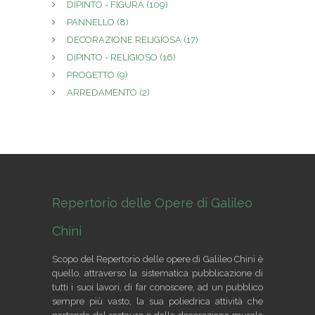
DIPINTO - FIGURA
(109)
PANNELLO
(8)
DECORAZIONE RELIGIOSA
(17)
DIPINTO - RELIGIOSO
(16)
PROGETTO
(9)
ARREDAMENTO
(2)
Repertorio delle Opere di Galileo
Chini
Scopo del Repertorio delle opere di Galileo Chini è
quello, attraverso la sistematica pubblicazione di
tutti i suoi lavori, di far conoscere, ad un pubblico
sempre più vasto, la sua poliedrica attività che