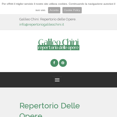
Per offrirti il miglior servizio il nostro sito utilizza cookies. Continuando la navigazione autorizzi il
suo uso.
Accetto
Cookie Policy
Galileo Chini: Repertorio delle Opere.
info@repertoriogalileochini.it
HOME
Repertorio Delle
BIOGRAFIA
Opere