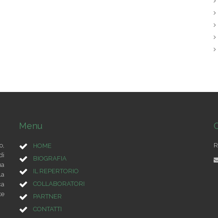
Menu
C
o,
R
HOME
di
BIOGRAFIA
ua
IL REPERTORIO
la
COLLABORATORI
ca
te
PARTNER
CONTATTI