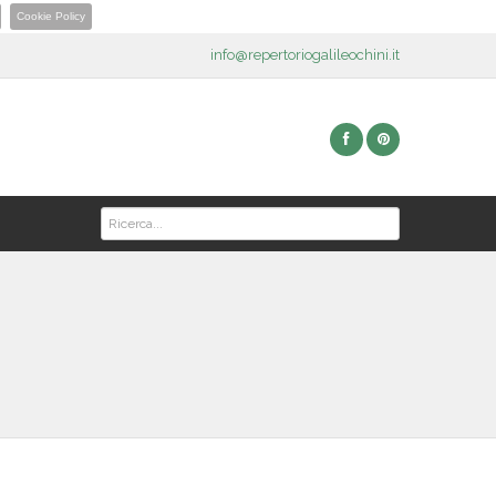
Cookie Policy
info@repertoriogalileochini.it