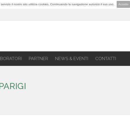
lior servizio il nostro sito utilizza cookies. Continuando la navigazione autorizzi il suo uso.
Accetto
BORATORI
PARTNER
NEWS & EVENTI
CONTATTI
PARIGI