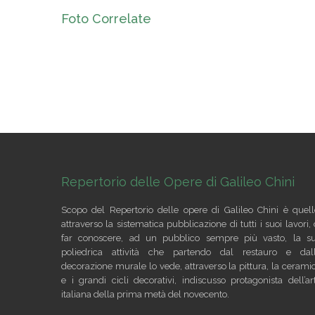
Foto Correlate
Repertorio delle Opere di Galileo Chini
Scopo del Repertorio delle opere di Galileo Chini è quell
attraverso la sistematica pubblicazione di tutti i suoi lavori, 
far conoscere, ad un pubblico sempre più vasto, la s
poliedrica attività che partendo dal restauro e dal
decorazione murale lo vede, attraverso la pittura, la cerami
e i grandi cicli decorativi, indiscusso protagonista dell’ar
italiana della prima metà del novecento.