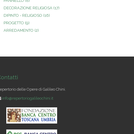
PANNELLO
(8)
DECORAZIONE RELIGIOSA
(17)
DIPINTO - RELIGIOSO
(16)
PROGETTO
(9)
ARREDAMENTO
(2)
ontatti
epertorio delle Opere di Galileo Chini.
info@repertoriogalileochini.it