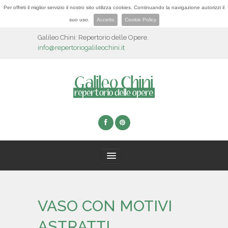
Per offrirti il miglior servizio il nostro sito utilizza cookies. Continuando la navigazione autorizzi il
suo uso.
Accetto
Cookie Policy
Galileo Chini: Repertorio delle Opere.
info@repertoriogalileochini.it
HOME
VASO CON MOTIVI
BIOGRAFIA
ASTRATTI