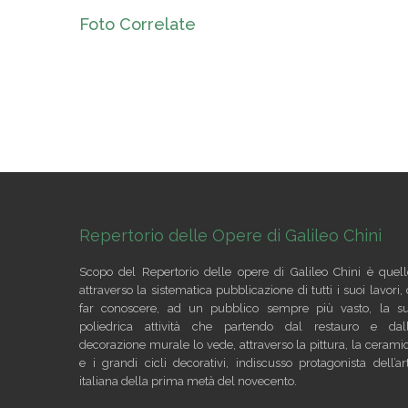
Foto Correlate
Repertorio delle Opere di Galileo Chini
Scopo del Repertorio delle opere di Galileo Chini è quell
attraverso la sistematica pubblicazione di tutti i suoi lavori, 
far conoscere, ad un pubblico sempre più vasto, la s
poliedrica attività che partendo dal restauro e dal
decorazione murale lo vede, attraverso la pittura, la cerami
e i grandi cicli decorativi, indiscusso protagonista dell’ar
italiana della prima metà del novecento.