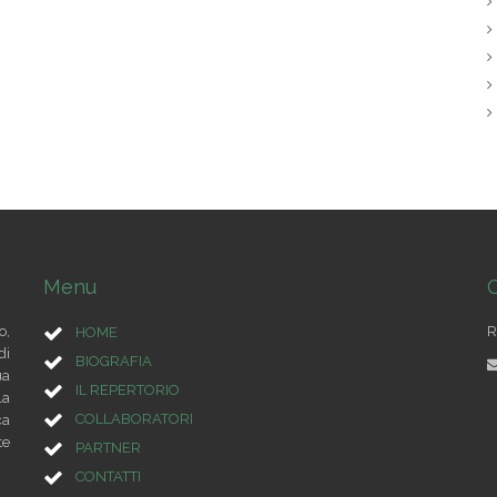
Menu
C
o,
R
HOME
di
BIOGRAFIA
ua
IL REPERTORIO
la
COLLABORATORI
ca
te
PARTNER
CONTATTI