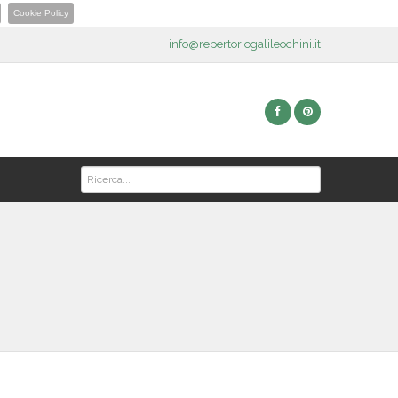
Cookie Policy
info@repertoriogalileochini.it