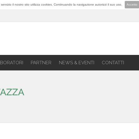
lior servizio il nostro sito utilizza cookies. Continuando la navigazione autorizzi il suo uso.
Accetto
BORATORI
PARTNER
NEWS & EVENTI
CONTATTI
TAZZA