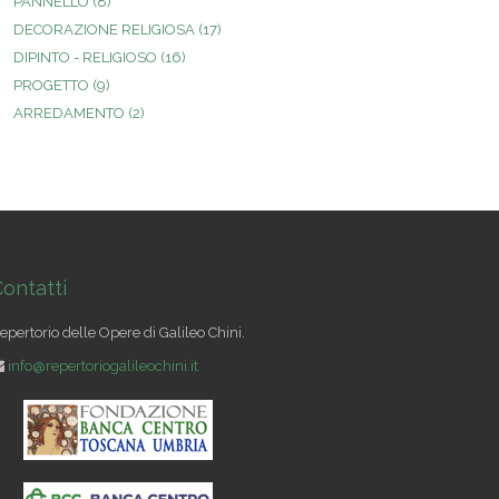
PANNELLO
(8)
DECORAZIONE RELIGIOSA
(17)
DIPINTO - RELIGIOSO
(16)
PROGETTO
(9)
ARREDAMENTO
(2)
ontatti
epertorio delle Opere di Galileo Chini.
info@repertoriogalileochini.it