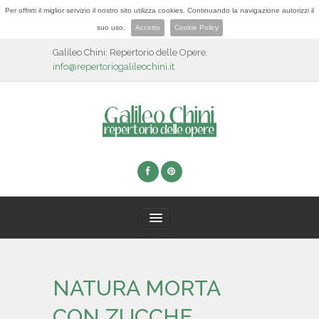
Per offrirti il miglior servizio il nostro sito utilizza cookies. Continuando la navigazione autorizzi il
suo uso.
Accetto
Cookie Policy
Galileo Chini: Repertorio delle Opere.
info@repertoriogalileochini.it
HOME
NATURA MORTA
BIOGRAFIA
CON ZUCCHE