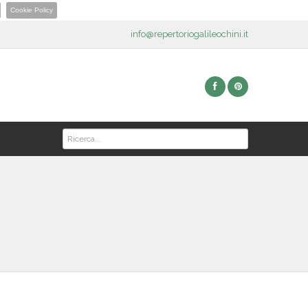
Cookie Policy
info@repertoriogalileochini.it