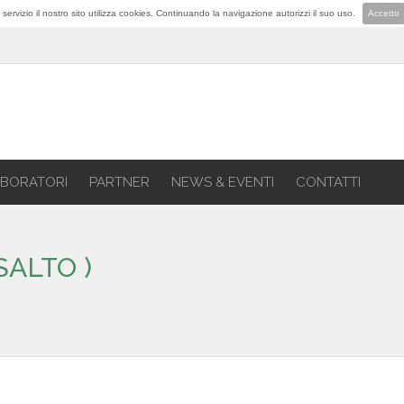
lior servizio il nostro sito utilizza cookies. Continuando la navigazione autorizzi il suo uso.
Accetto
BORATORI
PARTNER
NEWS & EVENTI
CONTATTI
SALTO )