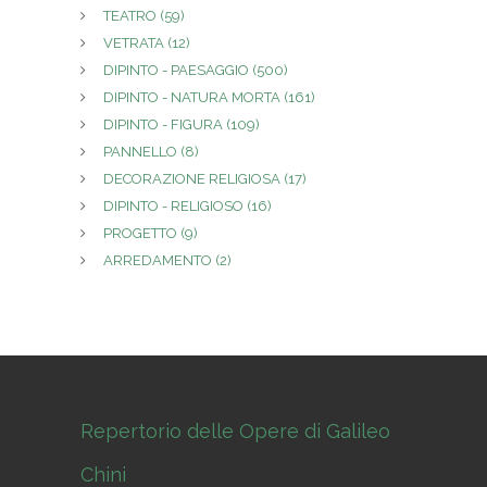
TEATRO
(59)
VETRATA
(12)
DIPINTO - PAESAGGIO
(500)
DIPINTO - NATURA MORTA
(161)
DIPINTO - FIGURA
(109)
PANNELLO
(8)
DECORAZIONE RELIGIOSA
(17)
DIPINTO - RELIGIOSO
(16)
PROGETTO
(9)
ARREDAMENTO
(2)
Repertorio delle Opere di Galileo
Chini