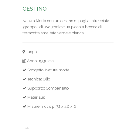
CESTINO
Natura Morta con un cestino di paglia intrecciata
,grappoli di uva ,mele e ua piccola brocca di
terracotta smaltata verde e bianca
Luogo:
Anno: 1930 c.a
Soggetto: Natura morta
Tecnica: Olio
Supporto: Compensato
Materiale:
Misure h x l x p: 32 x 40 x 0