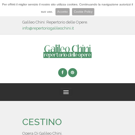
Per offrirti il miglior servizio il nostro sito utilizza cookies. Continuando la navigazione autorizzi il
suo uso.
Accetto
Cookie Policy
Galileo Chini: Repertorio delle Opere.
info@repertoriogalileochini.it
HOME
CESTINO
BIOGRAFIA
Opera Di Galileo Chini.