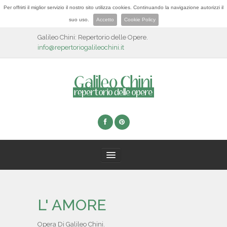
Per offrirti il miglior servizio il nostro sito utilizza cookies. Continuando la navigazione autorizzi il
suo uso.
Accetto
Cookie Policy
Galileo Chini: Repertorio delle Opere.
info@repertoriogalileochini.it
HOME
L' AMORE
BIOGRAFIA
Opera Di Galileo Chini.