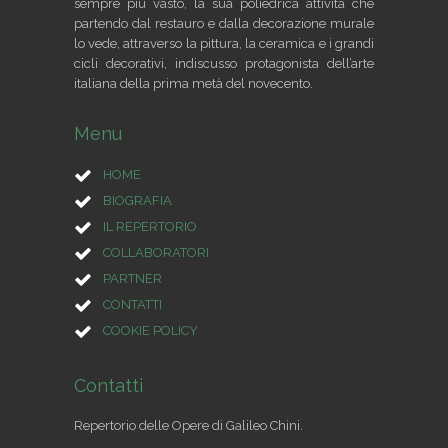
sempre più vasto, la sua poliedrica attività che
partendo dal restauro e dalla decorazione murale
lo vede, attraverso la pittura, la ceramica e i grandi
cicli decorativi, indiscusso protagonista dell’arte
italiana della prima metà del novecento.
Menu
HOME
BIOGRAFIA
IL REPERTORIO
COLLABORATORI
PARTNER
CONTATTI
COOKIE POLICY
Contatti
Repertorio delle Opere di Galileo Chini.