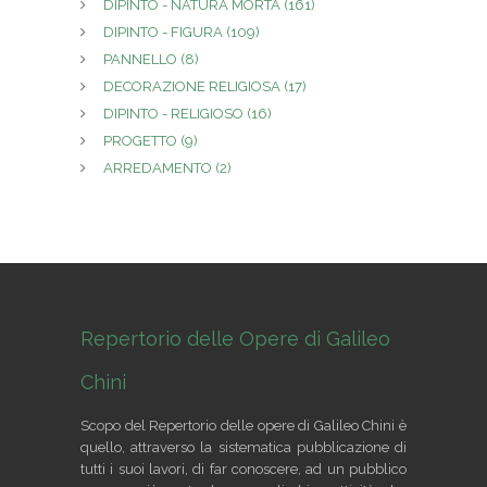
DIPINTO - NATURA MORTA
(161)
DIPINTO - FIGURA
(109)
PANNELLO
(8)
DECORAZIONE RELIGIOSA
(17)
DIPINTO - RELIGIOSO
(16)
PROGETTO
(9)
ARREDAMENTO
(2)
Repertorio delle Opere di Galileo
Chini
Scopo del Repertorio delle opere di Galileo Chini è
quello, attraverso la sistematica pubblicazione di
tutti i suoi lavori, di far conoscere, ad un pubblico