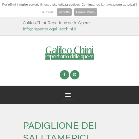
Per offrirti il miglior servizio il nostro sito utilizza cookies. Continuando la navigazione autorizzi il
suo uso.
Accetto
Cookie Policy
Galileo Chini: Repertorio delle Opere.
info@repertoriogalileochini.it
HOME
PADIGLIONE DEI
BIOGRAFIA
SALI TAMERICI