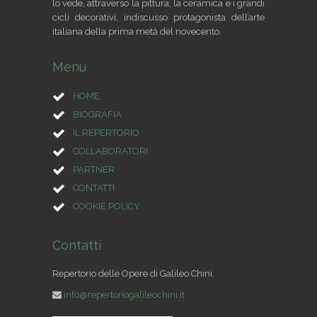
lo vede, attraverso la pittura, la ceramica e i grandi
cicli decorativi, indiscusso protagonista dell’arte
italiana della prima metà del novecento.
Menu
HOME
BIOGRAFIA
IL REPERTORIO
COLLABORATORI
PARTNER
CONTATTI
COOKIE POLICY
Contatti
Repertorio delle Opere di Galileo Chini.
info@repertoriogalileochini.it