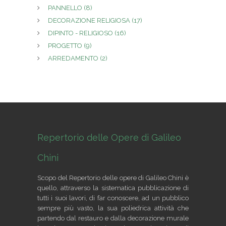
PANNELLO
(8)
DECORAZIONE RELIGIOSA
(17)
DIPINTO - RELIGIOSO
(16)
PROGETTO
(9)
ARREDAMENTO
(2)
Repertorio delle Opere di Galileo
Chini
Scopo del Repertorio delle opere di Galileo Chini è
quello, attraverso la sistematica pubblicazione di
tutti i suoi lavori, di far conoscere, ad un pubblico
sempre più vasto, la sua poliedrica attività che
partendo dal restauro e dalla decorazione murale